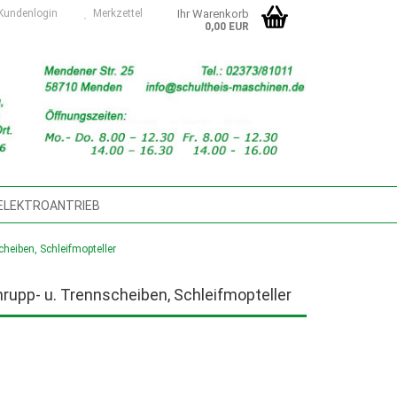
undenlogin
Merkzettel
Ihr Warenkorb
0,00 EUR
 ELEKTROANTRIEB
SMASCHINEN, ZUBEHÖR, ERSATZTEILE
scheiben, Schleifmopteller
TUNGSMASCHINEN, SÄGEBÄNDER
Schrupp- u. Trennscheiben, Schleifmopteller
D- U. SCHMIERMITTEL
D DIGITAL
NASS-/TROCKENSAUGER