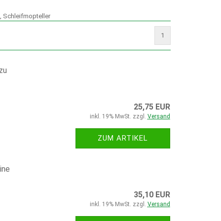
EL
SCHLEIFMASCHINEN
n, Schleifmopteller
1
SCHRAUBSTÖCKE, SCHRAUBZWINGEN
zu
SCHE MIT T-NUTEN IN DER ENTSPR. GRÖSSE
25,75 EUR
KSTATTKRÄNE
ZERSPANUNGSWERKZEUGE
inkl. 19% MwSt. zzgl.
Versand
ZUM ARTIKEL
ine
35,10 EUR
inkl. 19% MwSt. zzgl.
Versand