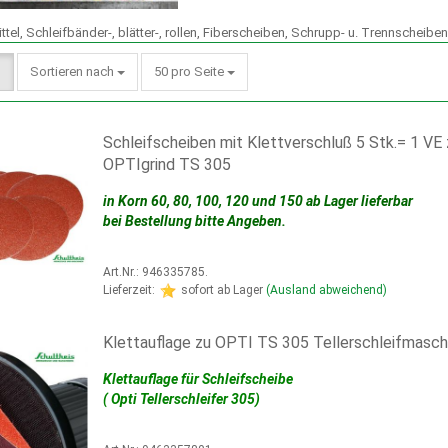
E METALLBEARBEITUNG, SÄGEBÄNDER KREISSÄGEBLÄTTER, KÜHLMITT
ttel, Schleifbänder-, blätter-, rollen, Fiberscheiben, Schrupp- u. Trennscheibe
K=EDELKORUND ROSA,BLAU,WEISS. SCGRÜN= SILICIUMCARBID
Sortieren nach
50 pro Seite
N, FIBERSCHEIBEN, SCHRUPP- U. TRENNSCHEIBEN, SCHLEIFMOPTELLER
Schleifscheiben mit Klettverschluß 5 Stk.= 1 VE 
SPANNELEMENTE FÜR BOHR- UND FRÄSMASCHINEN U. FÜR ALLE TI
OPTIgrind TS 305
PEN, REINIGUNGSTECHNIK
in Korn 60, 80, 100, 120 und 150 ab Lager lieferbar
bei Bestellung bitte Angeben.
E, HÄNGEWAAGEN,SANDSTRAHLKABIENEN,UNTERSTELLBÖCKE, WER
Art.Nr.: 946335785.
Lieferzeit:
sofort ab Lager
(Ausland abweichend)
Klettauflage zu OPTI TS 305 Tellerschleifmasch
Klettauflage für Schleifscheibe
( Opti Tellerschleifer 305)