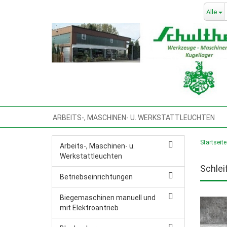
Alle
ARBEITS-, MASCHINEN- U. WERKSTATTLEUCHTEN
BLECHSCHEREN, TAFELBLECHSCHEREN,
BOHRMA
Startseite
Arbeits-, Maschinen- u.
Werkstattleuchten
GEWINDESCHNEIDMASCHINE
HANDWERKZEUG
Schlei
Betriebseinrichtungen
KOMPRESSOREN & DRUCKLUFTWERKZEUGE
KÜHL
Biegemaschinen manuell und
MASCHINENFÜSSE, VIBRATIONSDÄMPFER, PRÄZ.-MA
mit Elektroantrieb
POLIERMASCHINEN
PRESSEN, DREHDORNPRESS