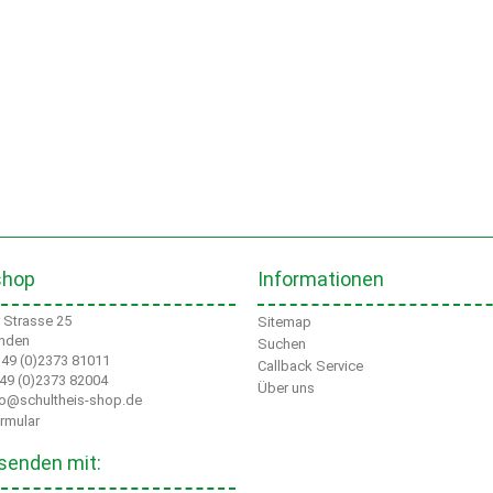
shop
Informationen
Strasse 25
Sitemap
nden
Suchen
+49 (0)2373 81011
Callback Service
+49 (0)2373 82004
Über uns
nfo@schultheis-shop.de
rmular
senden mit: