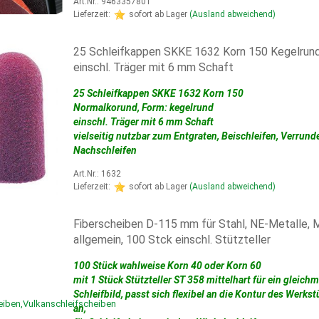
Art.Nr.: 9463357801
Lieferzeit:
sofort ab Lager
(Ausland abweichend)
25 Schleifkappen SKKE 1632 Korn 150 Kegelrun
einschl. Träger mit 6 mm Schaft
25 Schleifkappen SKKE 1632 Korn 150
Normalkorund, Form: kegelrund
einschl. Träger mit 6 mm Schaft
vielseitig nutzbar zum Entgraten, Beischleifen, Verrund
Nachschleifen
Art.Nr.: 1632
Lieferzeit:
sofort ab Lager
(Ausland abweichend)
Fiberscheiben D-115 mm für Stahl, NE-Metalle, M
allgemein, 100 Stck einschl. Stützteller
100 Stück wahlweise Korn 40 oder Korn 60
mit 1 Stück Stützteller ST 358 mittelhart für ein gleich
Schleifbild, passt sich flexibel an die Kontur des Werks
an,