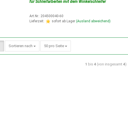
für Schleifarbeiten mit dem Winkelschleifer
Art.Nr.: 204500040-60
Lieferzeit:
sofort ab Lager
(Ausland abweichend)
Sortieren nach
50 pro Seite
1
bis
4
(von insgesamt
4
)