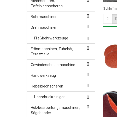
Blechscheren,
Tafelblechscheren,
SÄGEMASCHINEN (BANDSÄGEN,KREISSÄGEN) FÜR DI
Schleifmi
SCHLEIFSCHEIBEN, NK=NORMALKORUND GRAUBLAU, E
Bohrmaschinen
SCHLEIFMITTEL, SCHLEIFBÄNDER-, BLÄTTER-, ROLLE
Drehmaschinen
STROMERZEUGER
SPANNGURTE & HEBEBÄNDER
Fließbohrwerkzeuge
TRANSPORTGERÄTE
WASSERPUMPEN, TAUCHPUM
Fräsmaschinen, Zubehör,
Ersatzteile
WERKSTATTEINRICHTUNGEN, PRESSEN, KETTENZÜG
Gewindeschneidmaschine
SONDERPOSTEN
Handwerkzeug
Hebelblechscheren
Hochdruckreiniger
Holzbearbeitungsmaschinen,
Sägebänder