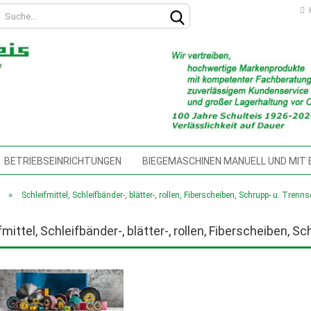
K
BETRIEBSEINRICHTUNGEN
BIEGEMASCHINEN MANUELL UND MIT
SCHINEN
DREHMASCHINEN
FLIESSBOHRWERKZEUGE
FRÄ
»
Schleifmittel, Schleifbänder-, blätter-, rollen, Fiberscheiben, Schrupp- u. Trenn
Konto erstellen
HEBELBLECHSCHEREN
HOCHDRUCKREINIGER
HOLZBEARBEI
Passwort vergessen?
fmittel, Schleifbänder-, blätter-, rollen, Fiberscheiben, 
MITTELPUMPEN, KÜHLMITTELSCHLÄUCHE MIT MAGNETFUSS, SCHNEI
SCHINENSCHUHE, SCHWINGSDÄMPFER,
MESSTECHNIK, ANALOG UN
EN