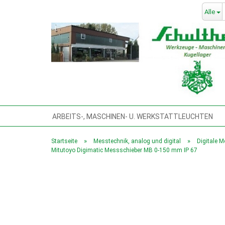
Alle
ARBEITS-, MASCHINEN- U. WERKSTATTLEUCHTEN
BLECHSCHEREN, TAFELBLECHSCHEREN,
BOHRMA
»
»
Startseite
Messtechnik, analog und digital
Digitale M
Mitutoyo Digimatic Messschieber MB 0-150 mm IP 67
GEWINDESCHNEIDMASCHINE
HANDWERKZEUG
KOMPRESSOREN & DRUCKLUFTWERKZEUGE
KÜHL
MASCHINENFÜSSE, VIBRATIONSDÄMPFER, PRÄZ.-MA
POLIERMASCHINEN
PRESSEN, DREHDORNPRESS