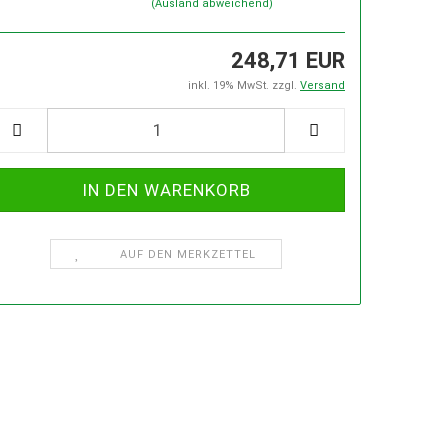
(Ausland abweichend)
EL
SCHLEIFMASCHINEN
248,71 EUR
inkl. 19% MwSt. zzgl.
Versand
SCHRAUBSTÖCKE, SCHRAUBZWINGEN
SCHE MIT T-NUTEN IN DER ENTSPR. GRÖSSE
KSTATTKRÄNE
ZERSPANUNGSWERKZEUGE
AUF DEN MERKZETTEL