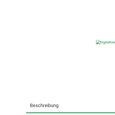
SÄGEMASCHINEN (BANDSÄGEN,KREISSÄGEN) FÜR DI
SCHLEIFSCHEIBEN, NK=NORMALKORUND GRAUBLAU, E
SCHLEIFMITTEL, SCHLEIFBÄNDER-, BLÄTTER-, ROLLE
STROMERZEUGER
SPANNGURTE & HEBEBÄNDER
TRANSPORTGERÄTE
WASSERPUMPEN, TAUCHPUM
WERKSTATTEINRICHTUNGEN, PRESSEN, KETTENZÜG
SONDERPOSTEN
Beschreibung