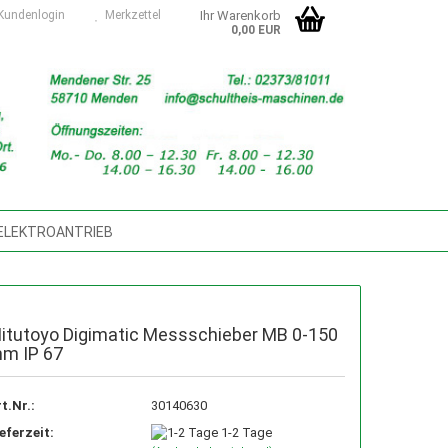
undenlogin
Merkzettel
Ihr Warenkorb
0,00 EUR
 ELEKTROANTRIEB
SMASCHINEN, ZUBEHÖR, ERSATZTEILE
TUNGSMASCHINEN, SÄGEBÄNDER
itutoyo Digimatic Messschieber MB 0-150
m IP 67
D- U. SCHMIERMITTEL
D DIGITAL
NASS-/TROCKENSAUGER
t.Nr.:
30140630
eferzeit:
1-2 Tage