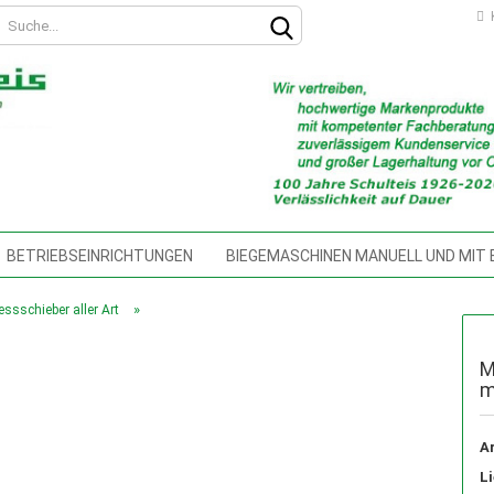
K
BETRIEBSEINRICHTUNGEN
BIEGEMASCHINEN MANUELL UND MIT
SCHINEN
DREHMASCHINEN
FLIESSBOHRWERKZEUGE
FRÄ
»
essschieber aller Art
Konto erstellen
HEBELBLECHSCHEREN
HOCHDRUCKREINIGER
HOLZBEARBEI
Passwort vergessen?
M
m
MITTELPUMPEN, KÜHLMITTELSCHLÄUCHE MIT MAGNETFUSS, SCHNEI
SCHINENSCHUHE, SCHWINGSDÄMPFER,
MESSTECHNIK, ANALOG UN
Ar
EN
Li