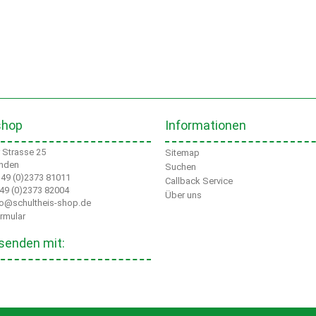
shop
Informationen
Strasse 25
Sitemap
nden
Suchen
+49 (0)2373 81011
Callback Service
+49 (0)2373 82004
Über uns
nfo@schultheis-shop.de
rmular
senden mit: