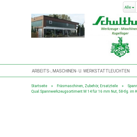
Alle
ARBEITS-, MASCHINEN- U. WERKSTATTLEUCHTEN
BLECHSCHEREN, TAFELBLECHSCHEREN,
BOHRMA
»
»
Startseite
Fräsmaschinen, Zubehör, Ersatzteile
Span
Qual.Spannwerkzeugsortiment M 14 für 16 mm Nut, 58-tlg. im K
GEWINDESCHNEIDMASCHINE
HANDWERKZEUG
KOMPRESSOREN & DRUCKLUFTWERKZEUGE
KÜHL
MASCHINENFÜSSE, VIBRATIONSDÄMPFER, PRÄZ.-MA
POLIERMASCHINEN
PRESSEN, DREHDORNPRESS