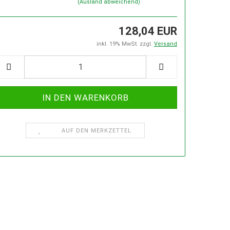
(Ausland abweichend)
EL
SCHLEIFMASCHINEN
128,04 EUR
inkl. 19% MwSt. zzgl.
Versand
SCHRAUBSTÖCKE, SCHRAUBZWINGEN
SCHE MIT T-NUTEN IN DER ENTSPR. GRÖSSE
KSTATTKRÄNE
ZERSPANUNGSWERKZEUGE
AUF DEN MERKZETTEL