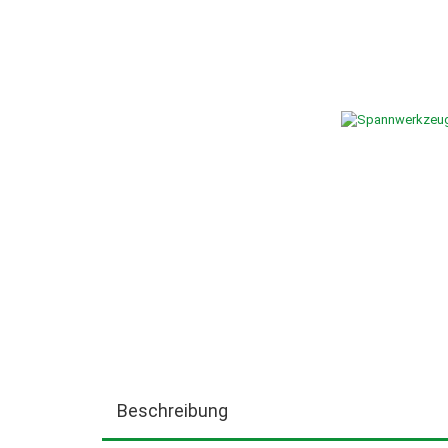
SÄGEMASCHINEN (BANDSÄGEN,KREISSÄGEN) FÜR DI
SCHLEIFSCHEIBEN, NK=NORMALKORUND GRAUBLAU, E
SCHLEIFMITTEL, SCHLEIFBÄNDER-, BLÄTTER-, ROLLE
STROMERZEUGER
SPANNGURTE & HEBEBÄNDER
TRANSPORTGERÄTE
WASSERPUMPEN, TAUCHPUM
WERKSTATTEINRICHTUNGEN, PRESSEN, KETTENZÜG
SONDERPOSTEN
Beschreibung