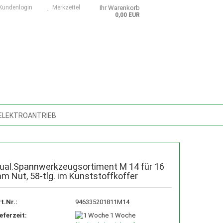
undenlogin
Merkzettel
Ihr Warenkorb
0,00 EUR
 ELEKTROANTRIEB
SMASCHINEN, ZUBEHÖR, ERSATZTEILE
TUNGSMASCHINEN, SÄGEBÄNDER
ual.Spannwerkzeugsortiment M 14 für 16
m Nut, 58-tlg. im Kunststoffkoffer
D- U. SCHMIERMITTEL
D DIGITAL
NASS-/TROCKENSAUGER
t.Nr.:
946335201811M14
eferzeit:
1 Woche