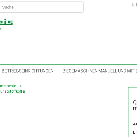
K
BETRIEBSEINRICHTUNGEN
BIEGEMASCHINEN MANUELL UND MIT
SCHINEN
DREHMASCHINEN
FLIESSBOHRWERKZEUGE
FRÄ
»
nelemente
Konto erstellen
unststoffkoffer
HEBELBLECHSCHEREN
HOCHDRUCKREINIGER
HOLZBEARBEI
Passwort vergessen?
Q
m
MITTELPUMPEN, KÜHLMITTELSCHLÄUCHE MIT MAGNETFUSS, SCHNEI
SCHINENSCHUHE, SCHWINGSDÄMPFER,
MESSTECHNIK, ANALOG UN
Ar
EN
Li