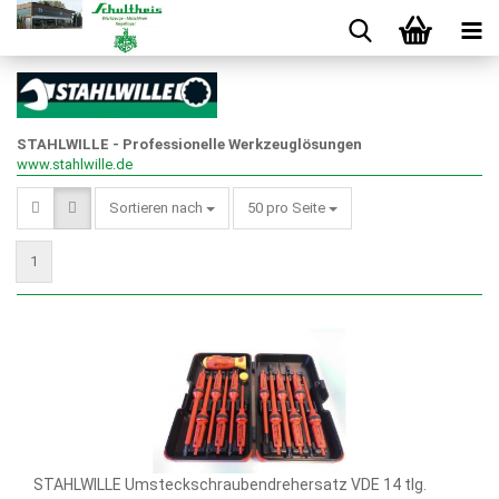
STAHLWILLE - Professionelle Werkzeuglösungen
www.stahlwille.de
Sortieren nach
50 pro Seite
1
STAHLWILLE Umsteckschraubendrehersatz VDE 14 tlg.