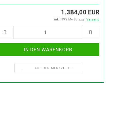
EL
SCHLEIFMASCHINEN
1.384,00 EUR
inkl. 19% MwSt. zzgl.
Versand
SCHRAUBSTÖCKE, SCHRAUBZWINGEN
SCHE MIT T-NUTEN IN DER ENTSPR. GRÖSSE
KSTATTKRÄNE
ZERSPANUNGSWERKZEUGE
AUF DEN MERKZETTEL