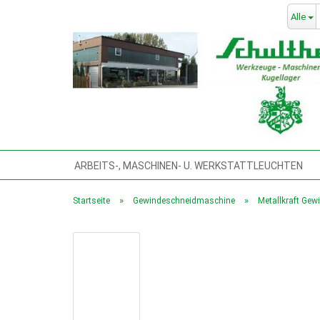
Alle
ARBEITS-, MASCHINEN- U. WERKSTATTLEUCHTEN
BLECHSCHEREN, TAFELBLECHSCHEREN,
BOHRMA
»
»
Startseite
Gewindeschneidmaschine
Metallkraft Ge
GEWINDESCHNEIDMASCHINE
HANDWERKZEUG
KOMPRESSOREN & DRUCKLUFTWERKZEUGE
KÜHL
MASCHINENFÜSSE, VIBRATIONSDÄMPFER, PRÄZ.-MA
POLIERMASCHINEN
PRESSEN, DREHDORNPRESS