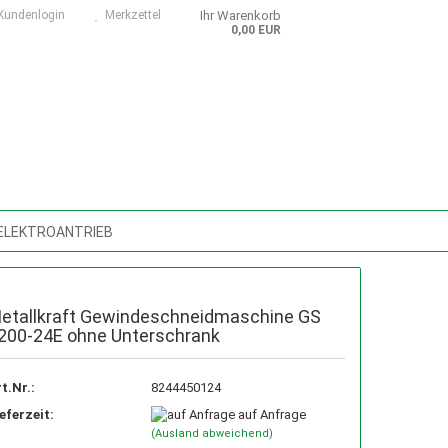
undenlogin
Merkzettel
Ihr Warenkorb
0,00 EUR
 ELEKTROANTRIEB
SMASCHINEN, ZUBEHÖR, ERSATZTEILE
TUNGSMASCHINEN, SÄGEBÄNDER
etallkraft Gewindeschneidmaschine GS
200-24E ohne Unterschrank
D- U. SCHMIERMITTEL
t.Nr.:
8244450124
D DIGITAL
NASS-/TROCKENSAUGER
eferzeit:
auf Anfrage
(Ausland abweichend)