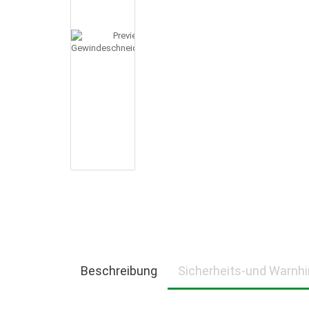
SÄGEMASCHINEN (BANDSÄGEN,KREISSÄGEN) FÜR DI
SCHLEIFSCHEIBEN, NK=NORMALKORUND GRAUBLAU, E
SCHLEIFMITTEL, SCHLEIFBÄNDER-, BLÄTTER-, ROLLE
STROMERZEUGER
SPANNGURTE & HEBEBÄNDER
TRANSPORTGERÄTE
WASSERPUMPEN, TAUCHPUM
WERKSTATTEINRICHTUNGEN, PRESSEN, KETTENZÜG
SONDERPOSTEN
Beschreibung
Sicherheits-und Warnh