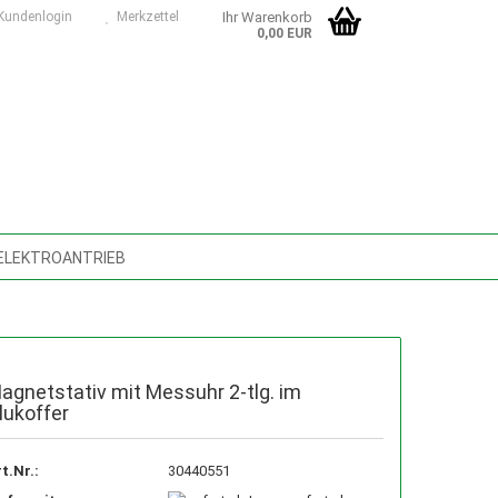
undenlogin
Merkzettel
Ihr Warenkorb
0,00 EUR
 ELEKTROANTRIEB
SMASCHINEN, ZUBEHÖR, ERSATZTEILE
TUNGSMASCHINEN, SÄGEBÄNDER
agnetstativ mit Messuhr 2-tlg. im
D- U. SCHMIERMITTEL
lukoffer
D DIGITAL
NASS-/TROCKENSAUGER
t.Nr.:
30440551