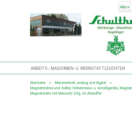
Alle
ARBEITS-, MASCHINEN- U. WERKSTATTLEUCHTEN
BLECHSCHEREN, TAFELBLECHSCHEREN,
BOHRMA
»
»
Startseite
Messtechnik, analog und digital
Magnetstative und -halter, Höhenmess- u. Anreißgeräte, Magnet
GEWINDESCHNEIDMASCHINE
HANDWERKZEUG
Magnetstativ mit Messuhr 2-tlg. im Alukoffer
KOMPRESSOREN & DRUCKLUFTWERKZEUGE
KÜHL
MASCHINENFÜSSE, VIBRATIONSDÄMPFER, PRÄZ.-MA
POLIERMASCHINEN
PRESSEN, DREHDORNPRESS