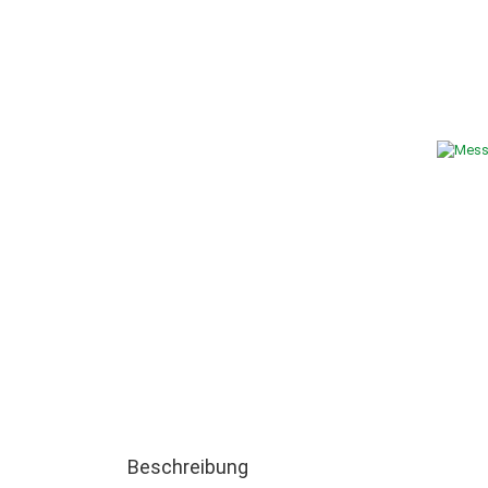
SÄGEMASCHINEN (BANDSÄGEN,KREISSÄGEN) FÜR DI
SCHLEIFSCHEIBEN, NK=NORMALKORUND GRAUBLAU, E
SCHLEIFMITTEL, SCHLEIFBÄNDER-, BLÄTTER-, ROLLE
STROMERZEUGER
SPANNGURTE & HEBEBÄNDER
TRANSPORTGERÄTE
WASSERPUMPEN, TAUCHPUM
WERKSTATTEINRICHTUNGEN, PRESSEN, KETTENZÜG
SONDERPOSTEN
Beschreibung