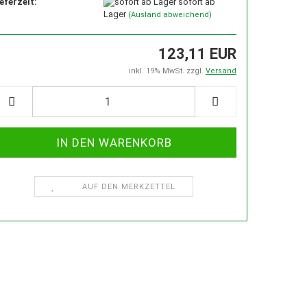
eferzeit:
sofort ab
Lager
(Ausland abweichend)
EL
SCHLEIFMASCHINEN
123,11 EUR
SCHRAUBSTÖCKE, SCHRAUBZWINGEN
inkl. 19% MwSt. zzgl.
Versand
SCHE MIT T-NUTEN IN DER ENTSPR. GRÖSSE
KSTATTKRÄNE
ZERSPANUNGSWERKZEUGE
AUF DEN MERKZETTEL