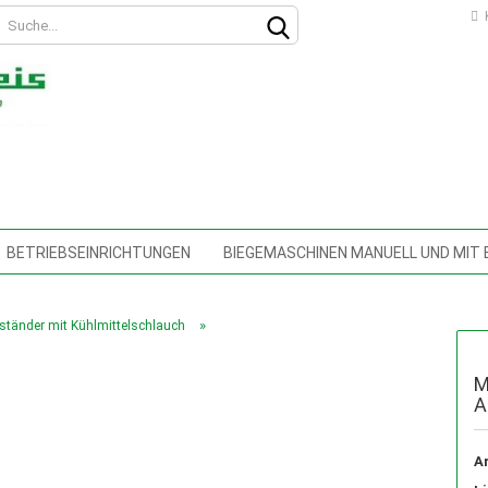
K
BETRIEBSEINRICHTUNGEN
BIEGEMASCHINEN MANUELL UND MIT
SCHINEN
DREHMASCHINEN
FLIESSBOHRWERKZEUGE
FRÄ
Konto erstellen
»
ständer mit Kühlmittelschlauch
HEBELBLECHSCHEREN
HOCHDRUCKREINIGER
HOLZBEARBEI
Passwort vergessen?
M
MITTELPUMPEN, KÜHLMITTELSCHLÄUCHE MIT MAGNETFUSS, SCHNEI
A
SCHINENSCHUHE, SCHWINGSDÄMPFER,
MESSTECHNIK, ANALOG UN
Ar
EN